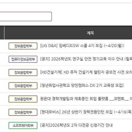
제목
[LIG D&A] 임베디드SW 스쿨 4기 모집 (~4/20(월))
정보융합학부
[공지] 2026학년도 연구실 안전 정기교육 이수 안내 (필독
컴퓨터정보공학부
[HD건설기계] HD 퓨처 건설기계 챌린지 공모전 사전 오리엔
정보융합학부
[청년취업사관학교 양천캠퍼스 DX 2기 교육생 모집]
정보융합학부
광운대 경력개발팀과 제휴중인 취업 플랫폼 __코멘토__ 
정보융합학부
[현대모비스] 26년 상반기 장학전환인턴 모집 (~4/16(목) 
정보융합학부
[공지]2026학년도 2차 다전공 신청기간 안내
소프트웨어학부