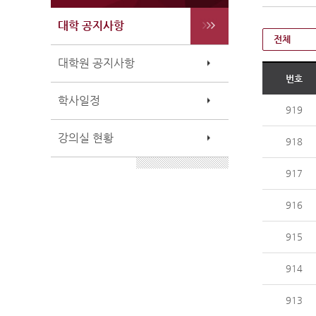
대학 공지사항
전체
대학원 공지사항
번호
학사일정
919
강의실 현황
918
917
916
915
914
913