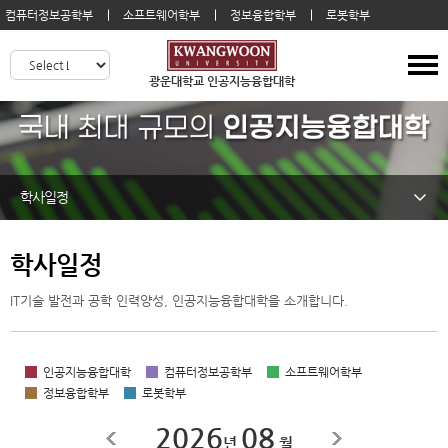
컴퓨터정보공학부
소프트웨어학부
정보융합학부
로봇학부
광운대학교 인공지능융합대학
학사일정
학사일정
IT기술 발전과 공학 인력양성, 인공지능융합대학을 소개합니다.
인공지능융합대학
컴퓨터정보공학부
소프트웨어학부
정보융합학부
로봇학부
2026
08
년
월